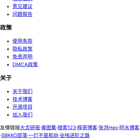
意见建议
问题报告
政策
使用条款
隐私政策
免责声明
DMCA政策
关于
关于我们
技术博客
开源项目
加入我们
友情链接
大吉研报
·
美图集
·
搜索123
·
辉哥博客
·
张洪Heo
·
阿水博客
·
SBKKO部落
·
一灯不是和尚
·
全栈进阶之路