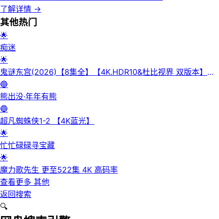
了解详情
→
其他
热门
🌟
痴迷
🌟
鬼谜东宫(2026)【8集全】【4K.HDR10&杜比视界 双版本】
【高码率】【内封简繁英】【杜比全景声】
🔵
熊出没·年年有熊
🔵
超凡蜘蛛侠1-2 【4K蓝光】
🌟
忙忙碌碌寻宝藏
🌟
魔力歌先生 更至522集 4K 高码率
查看更多
其他
返回搜索
🔍