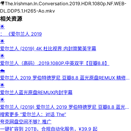
🎥
The.Irishman.In.Conversation.2019.HDR.1080p.NF.WEB-
DL.DDP5.1.H265-Ao.mkv
相关资源
🌟
： 《爱尔兰人 2019
🌟
爱尔兰人 (2019) 4K 杜比视界 内封简繁英字幕
🌟
爱尔兰人（高码）.2019.1080P.中英双字【豆瓣8.8】
☁️
爱尔兰人 2019 罗伯特德罗尼 豆瓣8.8 蓝光原盘REMUX 精修简
繁中字 41G 老K
🌟
爱尔兰人蓝光原盘REMUX内封字幕
🌟
爱尔兰人 (2019) 爱尔兰人 2019 罗伯特德罗尼 豆瓣8.8 蓝光原
盘REMUX 精修简繁中字 41G 老K
搜索更多 “
爱尔兰人：对话 The
”
夸克网盘空间不够？
推广
一键扩容到 20TB，合规自动化服务，¥39.9 起