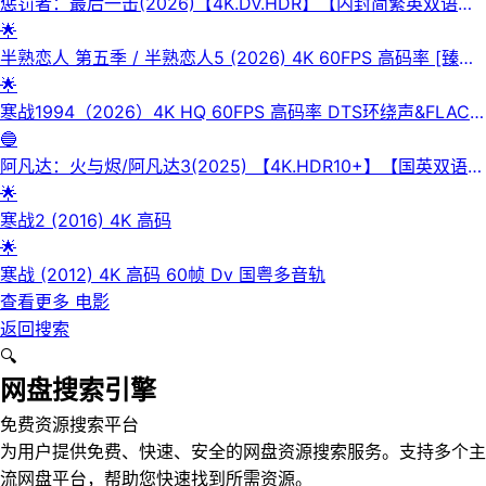
惩罚者：最后一击(2026)【4K.DV.HDR】【内封简繁英双语字
幕】【杜比全景声】【动作/惊悚】
🌟
半熟恋人 第五季 / 半熟恋人5 (2026) 4K 60FPS 高码率 [臻彩
MAX+] [更新0602期]
🌟
寒战1994（2026）4K HQ 60FPS 高码率 DTS环绕声&FLAC
无损HiFi声 国粤双语 内嵌简英
🔵
阿凡达：火与烬/阿凡达3(2025) 【4K.HDR10+】【国英双语/
杜比全景声】【内封简繁英双语特效四字幕】
🌟
寒战2 (2016) 4K 高码
🌟
寒战 (2012) 4K 高码 60帧 Dv 国粤多音轨
查看更多
电影
返回搜索
🔍
网盘搜索引擎
免费资源搜索平台
为用户提供免费、快速、安全的网盘资源搜索服务。支持多个主
流网盘平台，帮助您快速找到所需资源。