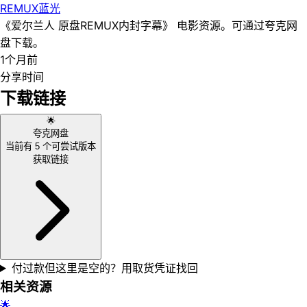
REMUX
蓝光
《爱尔兰人 原盘REMUX内封字幕》 电影资源。可通过夸克网
盘下载。
1个月前
分享时间
下载链接
🌟
夸克网盘
当前有
5
个可尝试版本
获取链接
付过款但这里是空的？用取货凭证找回
相关资源
🌟