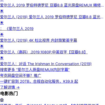
爱尔兰人 2019 罗伯特德罗尼 豆瓣8.8 蓝光原盘REMUX 精修简
繁中字 41G 老K
🌟
爱尔兰人 (2019) 爱尔兰人 2019 罗伯特德罗尼 豆瓣8.8 蓝光原
盘REMUX 精修简繁中字 41G 老K
🌟
： 《爱尔兰人 2019
🌟
爱尔兰人 (2019) 4K 杜比视界 内封简繁英字幕
🌟
爱尔兰人（高码）.2019.1080P.中英双字【豆瓣8.8】
🌟
爱尔兰人：对话 The Irishman In Conversation (2019)
搜索更多 “
爱尔兰人原盘REMUX内封字幕
”
夸克网盘空间不够？
推广
一键扩容到 20TB，合规自动化服务，¥39.9 起
了解详情
→
电影
热门
🔵