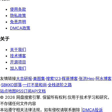
使用条款
隐私政策
免责声明
DMCA政策
关于
关于我们
技术博客
开源项目
加入我们
友情链接
大吉研报
·
美图集
·
搜索123
·
辉哥博客
·
张洪Heo
·
阿水博客
·
SBKKO部落
·
一灯不是和尚
·
全栈进阶之路
站点地图
RSS订阅
API文档
©
2026
网盘搜索引擎. 保留所有权利.
仅用于技术学习和研究，
不存储任何文件内容
本站遵守相关法律法规，如有侵权请联系删除 |
DMCA投诉