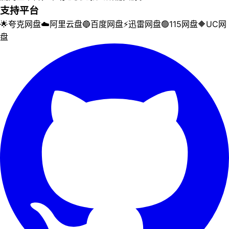
支持平台
🌟
夸克网盘
☁️
阿里云盘
🔵
百度网盘
⚡
迅雷网盘
🟢
115网盘
🔶
UC网
盘