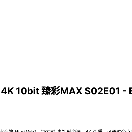
 10bit 臻彩MAX S02E01 - 
IFI声 杜比音效 HiveWeb》 (2026) 电视剧资源。4K 画质。可通过