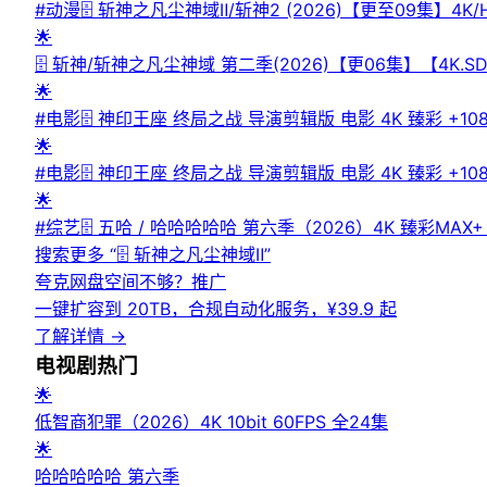
#动漫🗄 斩神之凡尘神域Ⅱ/斩神2 (2026)【更至09
世，宙斯、洛基等西方众神联手古神教会进犯沧南，企图摧
🌟
以凡人之躯对抗神明，诠释大夏境内神明禁行的热血信念，人神大战
🗄 斩神/斩神之凡尘神域 第二季(2026)【更06集】【4
区可搜索】 | 🔍网盘专搜
🌟
#电影🗄 神印王座 终局之战 导演剪辑版 电影 4K 臻彩
圣魔大陆濒临崩塌。人族与魔族放下千年纷争，魔神皇枫秀
🌟
压毁灭本源，终结漫长战乱，为人魔两界换来和平新生。💾夸克网盘
#电影🗄 神印王座 终局之战 导演剪辑版 电影 4K 臻彩
#quark⬇️【评论区可搜索】 | 🔍网盘专搜
圣魔大陆濒临崩塌。人族与魔族放下千年纷争，魔神皇枫秀
🌟
压毁灭本源，终结漫长战乱，为人魔两界换来和平新生。💾夸克网盘📁
#综艺🗄 五哈 / 哈哈哈哈哈 第六季（2026）4K 臻彩M
#无损HiFi #quark⬇️【评论区可搜索】 | 🔍网盘专搜
8G/期🏷 标签：#五哈 #哈哈哈哈哈 #邓超 #陈赫 #鹿晗 #
搜索更多 “
🗄 斩神之凡尘神域Ⅱ
”
夸克网盘空间不够？
推广
一键扩容到 20TB，合规自动化服务，¥39.9 起
了解详情
→
电视剧
热门
🌟
低智商犯罪（2026）4K 10bit 60FPS 全24集
🌟
哈哈哈哈哈 第六季