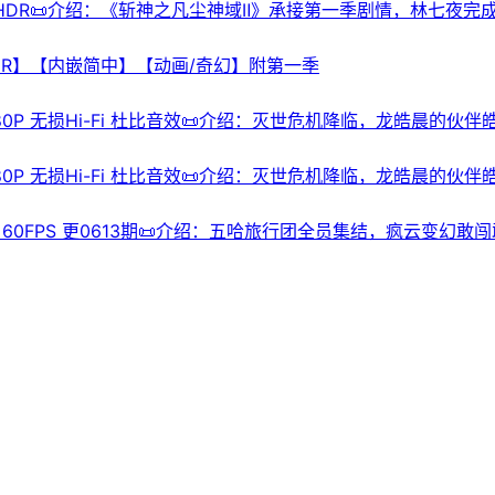
集】4K/HDR📜介绍：《斩神之凡尘神域Ⅱ》承接第一季剧情，林
毁凡尘神域。人类五大天花板全员集结，杨晋觉醒杨戬神格，夜
一触即发。💾夸克网盘📁 大小：N🏷️标签：#quark #斩
K.SDR】【内嵌简中】【动画/奇幻】附第一季
 +1080P 无损Hi-Fi 杜比音效📜介绍：灭世危机降临，龙皓
携手龙皓晨、圣采儿共同迎战灭世邪神。众人跨越生死极限，枫
 大小：XGB🏷 标签：#剧情 #动画 #终局之战 #电影 #神印
 +1080P 无损Hi-Fi 杜比音效📜介绍：灭世危机降临，龙皓
携手龙皓晨、圣采儿共同迎战灭世邪神。众人跨越生死极限，枫
 大小：XGB🏷 标签：#剧情 #leoziyuan #动画 #终局之
AX+ 60FPS 更0613期📜介绍：五哈旅行团全员集结，疯云变幻
综艺 #真人秀⬇️【评论区可搜索】 | 🔍网盘专搜