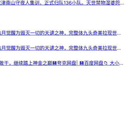
七夜完成津南山守夜人集训，正式归队136小队。灭世禁物湿婆怨现
幕小队并肩迎战外神。动画画质全面升级，打斗场面炸裂，
神之凡尘神域Ⅱ #国漫推荐 #热血动漫 #凡人斩神⬇️【评论
晨的伙伴皓月觉醒为毁灭一切的天谴之神，完整体九头奇美拉现世，
秀献祭自身铸就神兵，龙皓晨融合光暗神力，以创世之力镇
王座 #导演剪辑版 #4K #臻彩 #1080P #无损HiFi
晨的伙伴皓月觉醒为毁灭一切的天谴之神，完整体九头奇美拉现世，
秀献祭自身铸就神兵，龙皓晨融合光暗神力，以创世之力镇
战 #电影 #神印王座 #导演剪辑版 #4K #臻彩 #1080P
敢闯敢干，继续踏上神金之巅💾夸克网盘| 💾百度网盘📁 大小：