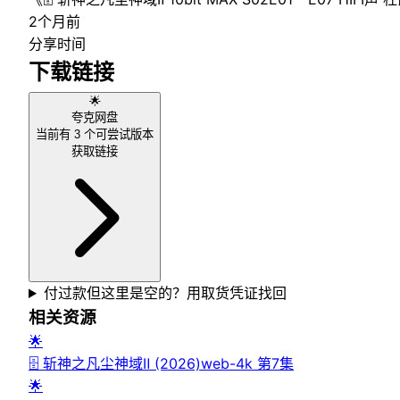
2个月前
分享时间
下载链接
🌟
夸克网盘
当前有
3
个可尝试版本
获取链接
付过款但这里是空的？用取货凭证找回
相关资源
🌟
🗄 斩神之凡尘神域Ⅱ (2026)web-4k 第7集
🌟