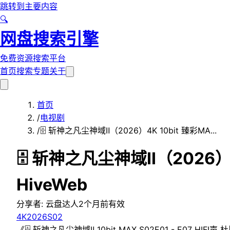
跳转到主要内容
🔍
网盘搜索引擎
免费资源搜索平台
首页
搜索
专题
关于
首页
/
电视剧
/
🗄 斩神之凡尘神域Ⅱ（2026）4K 10bit 臻彩MA...
🗄 斩神之凡尘神域Ⅱ（2026）4K
HiveWeb
分享者:
云盘达人
2个月前
有效
4K
2026
S02
《🗄 斩神之凡尘神域Ⅱ 10bit MAX S02E01 - E07 H