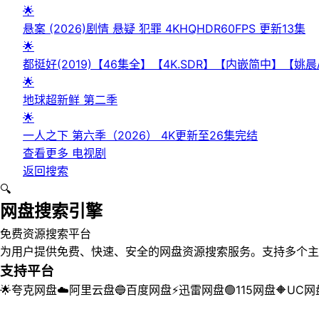
🌟
悬案 (2026)剧情 悬疑 犯罪 4KHQHDR60FPS 更新13集
🌟
都挺好(2019)【46集全】【4K.SDR】【内嵌简中】【姚
🌟
地球超新鲜 第二季
🌟
一人之下 第六季（2026） 4K更新至26集完结
查看更多
电视剧
返回搜索
🔍
网盘搜索引擎
免费资源搜索平台
为用户提供免费、快速、安全的网盘资源搜索服务。支持多个主
支持平台
🌟
夸克网盘
☁️
阿里云盘
🔵
百度网盘
⚡
迅雷网盘
🟢
115网盘
🔶
UC网