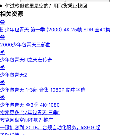
付过款但这里是空的？用取货凭证找回
相关资源
🔵
🗄 少年包青天 第一季 (2000) 4K 25帧 SDR 全40集
🔵
2000少年包青天三部曲
🌟
少年包青天Ⅲ之天芒传奇
🌟
少年包青天2
🌟
少年包青天 1-3部 合集 1080P 简中字幕
🌟
少年包青天 全3季 4K+1080
搜索更多 “
少年包青天 三季
”
夸克网盘空间不够？
推广
一键扩容到 20TB，合规自动化服务，¥39.9 起