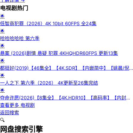
了解详情
→
电视剧
热门
🌟
低智商犯罪（2026）4K 10bit 60FPS 全24集
🌟
哈哈哈哈哈 第六季
🌟
悬案 (2026)剧情 悬疑 犯罪 4KHQHDR60FPS 更新13集
🌟
都挺好(2019)【46集全】【4K.SDR】【内嵌简中】【姚晨/倪
大红】
🌟
一人之下 第六季（2026） 4K更新至26集完结
🌟
夺命许愿(2026)【8集全】【4K.HDR10】【高码率】【内封简
繁英】【杜比全景声】
查看更多
电视剧
返回搜索
🔍
网盘搜索引擎