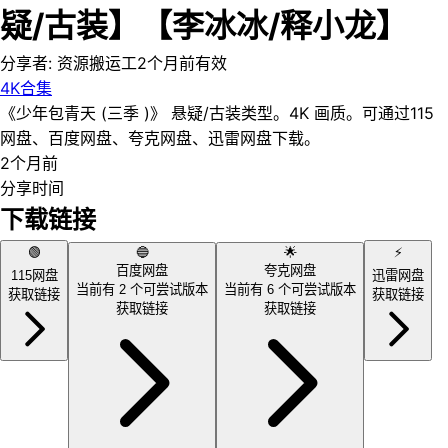
疑/古装】【李冰冰/释小龙】
分享者:
资源搬运工
2个月前
有效
4K
合集
《少年包青天 (三季 )》 悬疑/古装类型。4K 画质。可通过115
网盘、百度网盘、夸克网盘、迅雷网盘下载。
2个月前
分享时间
下载链接
🟢
🔵
🌟
⚡
百度网盘
夸克网盘
115网盘
迅雷网盘
当前有
2
个可尝试版本
当前有
6
个可尝试版本
获取链接
获取链接
获取链接
获取链接