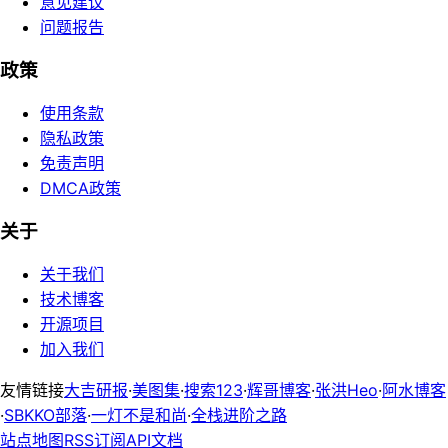
意见建议
问题报告
政策
使用条款
隐私政策
免责声明
DMCA政策
关于
关于我们
技术博客
开源项目
加入我们
友情链接
大吉研报
·
美图集
·
搜索123
·
辉哥博客
·
张洪Heo
·
阿水博客
·
SBKKO部落
·
一灯不是和尚
·
全栈进阶之路
站点地图
RSS订阅
API文档