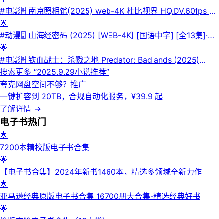
戟号赴珊瑚螺旋寻秦王照骨镜。历险后坠入归墟，于沉船内得古
#电影🗄 南京照相馆(2025) web-4K 杜比视界 HQ.DV.60fps 简
镜并知阮黑乃多玲仇人。脱险后休整时，突现神秘人持棍逼近守
体字幕📜介绍：影片故事取材于南京大屠杀期间日军真实罪证影
🌟
夜的明叔。💾夸克网盘| 💿123网盘📁 大小：1.5GB🏷 标签：#
像。一群生活在南京的百姓躲在吉祥照相馆中避难，为了尽可能
#动漫🗄 山海经密码 (2025) [WEB-4K] [国语中字] [全13集]·📜
鬼吹灯之南海归墟⬇️【评论区可搜索】 | 🔍网盘专搜
的多活一日，他们被迫帮助日军摄影师冲洗底片，却意外冲印出
介绍：4000年前，出逃王宫的商朝王孙有莘不破救下太一宗弟
🌟
了能证明日军屠城的罪证照片。他们原本只想在大屠杀中保命活
子江离，两人结伴游荡荒原，入商队、遭异兽、遇天劫，属于少
#电影🗄 铁血战士：杀戮之地 Predator: Badlands (2025)
下去，面对日军在南京城内的暴行，他们决定让这些底片留存下
年的冒险正在展开。在他们的身后，王朝交替、山雨欲来，夏商
[WEB-4K] [DV&HDR] [内封简繁英]·📜介绍：一名外星猎手被
搜索更多 “
️2025.9.29小说推荐
”
去……💾夸克网盘📁 大小：33.9GB🏷 标签：#南京照相馆
之间爆发了一场有史以来最伟大的战争。命运的齿轮开始转动，
所属部族驱逐后，意外与一台受损的机器人结为盟友，随后踏上
夸克网盘空间不够？
推广
⬇️【评论区可搜索】 | 🔍网盘专搜
那些天赋异禀的&少年，早已身在局中。·💾夸克网盘| 💾百度网
险象环生的旅程，寻找自己的终极宿敌。·💾夸克网盘| 💾百度网
一键扩容到 20TB，合规自动化服务，¥39.9 起
盘| 💿迅雷网盘·📁 大小：9.7GB🏷 标签：#动作 #动画 #奇幻 #
盘| 💿迅雷网盘·📁 大小：18.9GB🏷 标签：#动作 #科幻 #惊悚
了解详情
→
冒险 #古装 #山海经密码⬇️【评论区可搜索】 | 🔍网盘专搜
#冒险 #铁血战士 #杀戮之地⬇️【评论区可搜索】 | 🔍网盘专搜
电子书
热门
🌟
7200本精校版电子书合集
🌟
【电子书合集】2024年新书1460本，精选多领域全新力作
🌟
亚马逊经典原版电子书合集 16700册大合集-精选经典好书
🌟