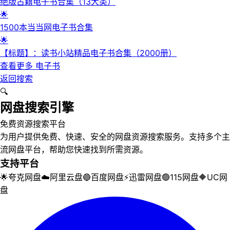
绝版古籍电子书合集（13大类）
🌟
1500本当当网电子书合集
🌟
【标题】：读书小站精品电子书合集（2000册）
查看更多
电子书
返回搜索
🔍
网盘搜索引擎
免费资源搜索平台
为用户提供免费、快速、安全的网盘资源搜索服务。支持多个主
流网盘平台，帮助您快速找到所需资源。
支持平台
🌟
夸克网盘
☁️
阿里云盘
🔵
百度网盘
⚡
迅雷网盘
🟢
115网盘
🔶
UC网
盘