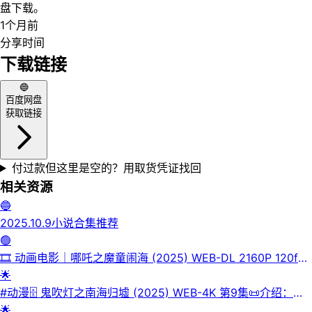
盘下载。
1个月前
分享时间
下载链接
🔵
百度网盘
获取链接
付过款但这里是空的？用取货凭证找回
相关资源
🔵
️2025.10.9小说合集推荐
🟢
🎞️ 动画电影｜哪吒之魔童闹海 (2025) WEB-DL 2160P 120fps
9.68G
🌟
#动漫🗄 鬼吹灯之南海归墟 (2025) WEB-4K 第9集📜介绍：胡
八一等人受陈教授委托，前往南海珊瑚庙岛，雇阮黑师徒乘三叉
🌟