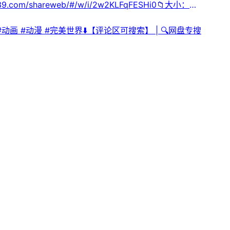
签：#quark #leoziyuan #瑞克和莫蒂第九季 #
/shareweb/#/w/i/2w2KLFqFESHi0📁大小：
 #动画 #动漫 #完美世界⬇️【评论区可搜索】 | 🔍网盘专搜