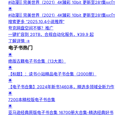
凑讽刺犀利，兼顾独立单元故事与主线剧情，深挖史密斯一家的家庭
#动漫🗄 完美世界（2021）4K臻彩 10bit 更新至281集📜介绍
科幻美漫 #成人动画 #多元宇宙剧集⬇️【评论区可搜索】 | 
0.8GB/集🏷标签：#国漫 #leoziyuan #动画 #动漫 #
🌟
#动漫🗄 完美世界（2021）4K臻彩 10bit 更新至281集
搜索更多 “
️2025.10.4小说推荐
”
夸克网盘空间不够？
推广
一键扩容到 20TB，合规自动化服务，¥39.9 起
了解详情
→
电子书
热门
🌟
绝版古籍电子书合集（13大类）
🌟
【标题】：读书小站精品电子书合集（2000册）
🌟
【电子书合集】2024年新书1460本，精选多领域全新力作
🌟
7200本精校版电子书合集
🌟
亚马逊经典原版电子书合集 16700册大合集-精选经典好书