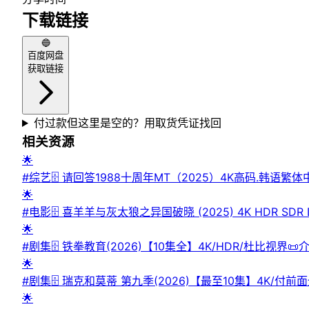
下载链接
🔵
百度网盘
获取链接
付过款但这里是空的？用取货凭证找回
相关资源
🌟
#综艺🗄 请回答1988十周年MT（2025）4K高码.韩语繁体中字
发的两天一夜旅行，大家聚在一起按照电视剧的主题，穿搭了符合19
🌟
1988十周年MT #请回答1988 #十周年MT #韩国综艺 #真
#电影🗄 喜羊羊与灰太狼之异国破晓‎ (2025) 4K HDR SD
陆”的紧急求救，毅然踏上危机四伏的营救之路，面对未知
🌟
羊羊与灰太狼大电影10 / Pleasant Goat and Big Bi
#剧集🗄 铁拳教育(2026)【10集全】4K/HDR/
影10‎ #喜剧 #动画⬇️【评论区可搜索】 | 🔍网盘专搜
校园，校园霸凌频发、学生肆意违纪、家长盲目护短，普通
🌟
病，用爽感满满的剧情直击现实痛点，引发大众对教育边界的深刻思
#剧集🗄 瑞克和莫蒂 第九季(2026)【最至10集】4
| 🔍网盘专搜
蒂重磅回归，围绕欧米伽装置展开跨宇宙对决，串联起系列
🌟