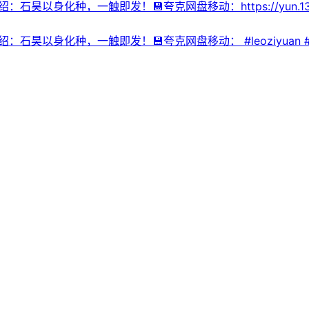
羁绊，依旧是高水准成人向科幻美漫。💾夸克网盘📁 大小：N🏷️标
：石昊以身化种，一触即发！💾夸克网盘移动：https://yun.139.com
🔍网盘专搜
完美世界⬇️【评论区可搜索】 | 🔍网盘专搜
📜介绍：石昊以身化种，一触即发！💾夸克网盘移动： #leoziyuan