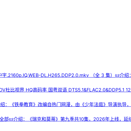
.2160p.IQ.WEB-DL.H265.DDP2.0.mkv （全 3 
88年的时代发型和服装风格。💾夸克网盘| 💾百度网盘| 💿迅
人秀⬇️【评论区可搜索】 | 🔍网盘专搜
R DV杜比视界 HQ高码率 国粤双语 DTS5.1&FLAC2.0&DDP5.
的阴谋与强敌。羊狼们是否能拨开迷雾重见光明，光之大陆的命运
g Wolf: Bright New Dawn💾夸克网盘📁 大小：共51GB🏷
杜比视界📜介绍：《铁拳教育》改编自热门网漫，由《少年法庭》导
教师无力管束。教权保护局特勤小组临危受命，以极具争议的强
考。💾夸克网盘📁 大小：N🏷️标签：#quark #铁拳教
K/付前面全部📜介绍：《瑞克和莫蒂》第九季共10集，2026年
多年伏笔。剧集穿梭奇异次元，混搭功夫、怪诞外星文明等脑洞