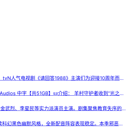
集）📜介绍：tvN人气电视剧《请回答1988》主演们为迎接10周年而出
雷网盘| 💽UC网盘📁 大小：8.96G🏷 标签：#请回答
1 12Audios 中字【共51GB】📜介绍： 羊村守护者收到“光之大
又将何去何从……光明与黑暗的决战一触即发。 又名： 喜
 标签：#喜羊羊与灰太狼之异国破晓 #leoziyuan #喜羊羊与灰太狼大电
演执导，金武烈、李星民等实力派演员主演。剧集聚焦教育失序的
硬方式惩戒施暴者，深挖校园乱象背后的权力包庇与教育弊
育 #校园题材韩剧 #现实爽剧 #漫改韩剧⬇️【评论区可搜索】
上线，延续科幻黑色幽默风格，全新配音阵容表现稳定。本季邪恶莫
设定，在无厘头冒险里探讨亲情、自由与人性虚无。节奏紧