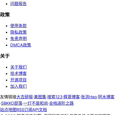
问题报告
政策
使用条款
隐私政策
免责声明
DMCA政策
关于
关于我们
技术博客
开源项目
加入我们
友情链接
大吉研报
·
美图集
·
搜索123
·
辉哥博客
·
张洪Heo
·
阿水博客
·
SBKKO部落
·
一灯不是和尚
·
全栈进阶之路
站点地图
RSS订阅
API文档