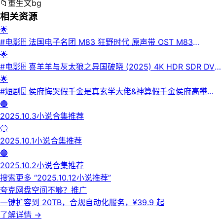
📁
重生文bg
相关资源
🌟
#电影🗄 法国电子名团 M83 狂野时代 原声带 OST M83
Resurrection (FLAC Hi-Res 24bit 48kHz qobuz📜介绍：这
🌟
是电影《狂野时代》的原声专辑，由法国电子乐队M83的安东
#电影🗄 喜羊羊与灰太狼之异国破晓‎ (2025) 4K HDR SDR DV
尼·冈萨雷斯创作，2025年12月10日发行。专辑含12首曲目，风
杜比视界 HQ高码率 国粤双语 DTS5.1&FLAC2.0&DDP5.1
🌟
格为电子乐。其以吉他与合成器构筑宏大音墙，将梦境的美妙与
12Audios 中字【共51GB】📜介绍： 羊村守护者收到“光之大
#短剧🗄 侯府悔哭假千金是真玄学大佬&神算假千金侯府高攀不
不安传递出来 。配乐在影片多个单元中赋予画面感染力，用音
陆”的紧急求救，毅然踏上危机四伏的营救之路，面对未知的阴
起 (81集) 王鼎&苏芮莹 | 短剧·📜介绍：2025年12月21日最新热
🔵
乐叙事填补线索背景感染力，助力呈现影片的连觉奇观。💾夸克
谋与强敌。羊狼们是否能拨开迷雾重见光明，光之大陆的命运又
门抖音快手百度番茄红果等付费短剧推荐 / 每日同步更新！侯府
️2025.10.3小说合集推荐
网盘📁 大小：596MB🏷 标签：#hires #无损音乐 #音乐 #毕赣
将何去何从……光明与黑暗的决战一触即发。 又名： 喜羊羊与
悔哭，假千金是真玄学大佬 神算假千金，侯府高攀不起 王鼎 苏
🔵
#狂野时代 #电影配乐 #m83 #电子音乐 #版本控⬇️【评论区可
灰太狼大电影10 / Pleasant Goat and Big Big Wolf: Bright
芮莹·💾夸克网盘·📁 大小：1.0 GB🏷 标签：#侯府悔哭假千金是
️2025.10.1小说合集推荐
搜索】 | 🔍网盘专搜
New Dawn💾夸克网盘📁 大小：共51GB🏷 标签：#喜羊羊与灰
真玄学大佬 #神算假千金侯府高攀不起 #短剧⬇️【评论区可搜
🔵
太狼之异国破晓 #leoziyuan #喜羊羊与灰太狼大电影10‎ #喜剧
索】 | 🔍网盘专搜
️2025.10.2小说合集推荐
#动画⬇️【评论区可搜索】 | 🔍网盘专搜
搜索更多 “
️2025.10.12小说推荐
”
夸克网盘空间不够？
推广
一键扩容到 20TB，合规自动化服务，¥39.9 起
了解详情
→