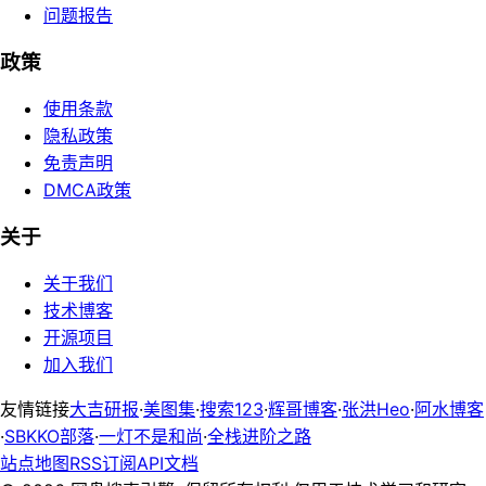
问题报告
政策
使用条款
隐私政策
免责声明
DMCA政策
关于
关于我们
技术博客
开源项目
加入我们
友情链接
大吉研报
·
美图集
·
搜索123
·
辉哥博客
·
张洪Heo
·
阿水博客
·
SBKKO部落
·
一灯不是和尚
·
全栈进阶之路
站点地图
RSS订阅
API文档