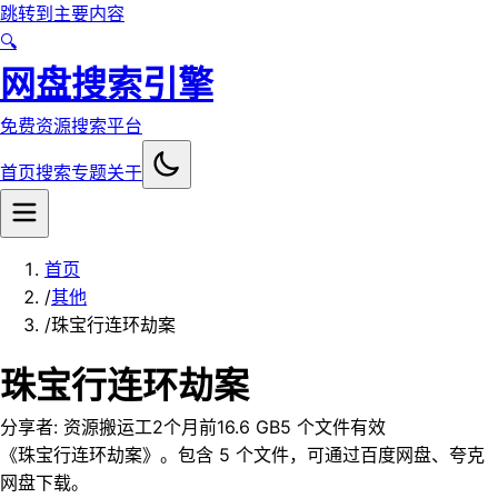
跳转到主要内容
🔍
网盘搜索引擎
免费资源搜索平台
首页
搜索
专题
关于
首页
/
其他
/
珠宝行连环劫案
珠宝行连环劫案
分享者:
资源搬运工
2个月前
16.6 GB
5
个文件
有效
《珠宝行连环劫案》。包含 5 个文件，可通过百度网盘、夸克
网盘下载。