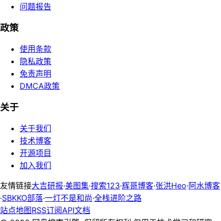
问题报告
政策
使用条款
隐私政策
免责声明
DMCA政策
关于
关于我们
技术博客
开源项目
加入我们
友情链接
大吉研报
·
美图集
·
搜索123
·
辉哥博客
·
张洪Heo
·
阿水博客
·
SBKKO部落
·
一灯不是和尚
·
全栈进阶之路
站点地图
RSS订阅
API文档