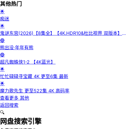
其他
热门
🌟
痴迷
🌟
鬼谜东宫(2026)【8集全】【4K.HDR10&杜比视界 双版本】
【高码率】【内封简繁英】【杜比全景声】
🔵
熊出没·年年有熊
🔵
超凡蜘蛛侠1-2 【4K蓝光】
🌟
忙忙碌碌寻宝藏 4K 更至6集 最新
🌟
魔力歌先生 更至522集 4K 高码率
查看更多
其他
返回搜索
🔍
网盘搜索引擎